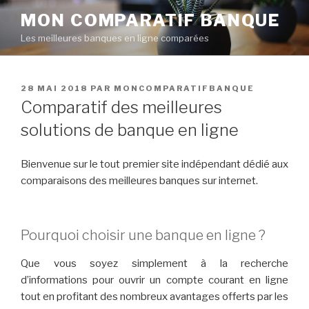
Aller
MON COMPARATIF BANQUE
au
Les meilleures banques en ligne comparées
contenu
principal
PUBLIÉ
28 MAI 2018
PAR
MONCOMPARATIFBANQUE
LE
Comparatif des meilleures
solutions de banque en ligne
Bienvenue sur le tout premier site indépendant dédié aux
comparaisons des meilleures banques sur internet.
Pourquoi choisir une banque en ligne ?
Que vous soyez simplement à la recherche
d’informations pour ouvrir un compte courant en ligne
tout en profitant des nombreux avantages offerts par les