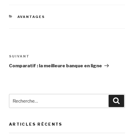
CATÉGORIES
AVANTAGES
Navigation
de
SUIVANT
Article
l’article
suivant
Comparatif : la meilleure banque en ligne
Recherche
Reche
pour
:
ARTICLES RÉCENTS