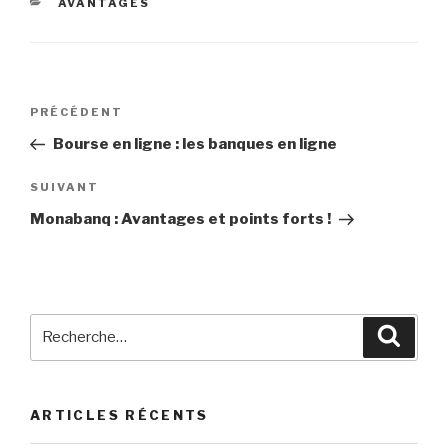
CATÉGORIES
AVANTAGES
Navigation
PRÉCÉDENT
Article
de
précédent
Bourse en ligne : les banques en ligne
l’article
SUIVANT
Article
suivant
Monabanq : Avantages et points forts !
Recherche
Reche
pour
:
ARTICLES RÉCENTS