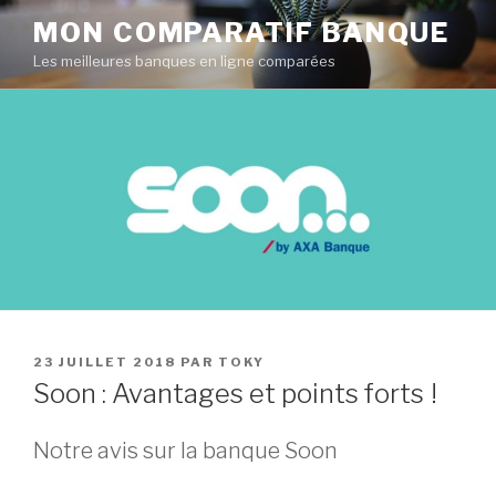
Aller
MON COMPARATIF BANQUE
au
Les meilleures banques en ligne comparées
contenu
principal
PUBLIÉ
23 JUILLET 2018
PAR
TOKY
LE
Soon : Avantages et points forts !
Notre avis sur la banque Soon